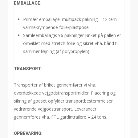
:
EMBALLAGE
Primær emballage: multipack pakning – 12 tern
varmekrympende folie/plastpose
Samleemballage: 96 pakninger Briket på pallen er
omviklet med stretch folie og sikret vha. bånd til
sammenføjning (af polypropylen).
:
TRANSPORT
Transporter af briket gennemfører vi vha.
overdækkede vejgodstransportmidler. Placering og
sikring af godset opfylder transportbestemmelser
vedrørende vejgodstransport. Leverancer
gennemføres vha. FTL gardintrailere – 24 tons.
:
OPBEVARING