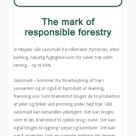
Vi tilbyder våd savsmuld fra nåletræer (fyrretræ), efter
barking, naturlig fugtighed som for savet træ uden
tørring – op til 60%.
Savsmuld – kommer fra forarbejdning af træ i
savværker og er også et biprodukt af skæring,
fræsning osv. Som brændstof bruges de til produktion
af piller og briket ved presning under højt tryk. Våd
savsmuld kan behandles yderligere. Det kan bruges
som et løs brændstof til cyklisk brug i ovne. Det kan
også bruges til rygning i pejse og komfurer. Det kan
også anvendes som en syrende gødning der leverer