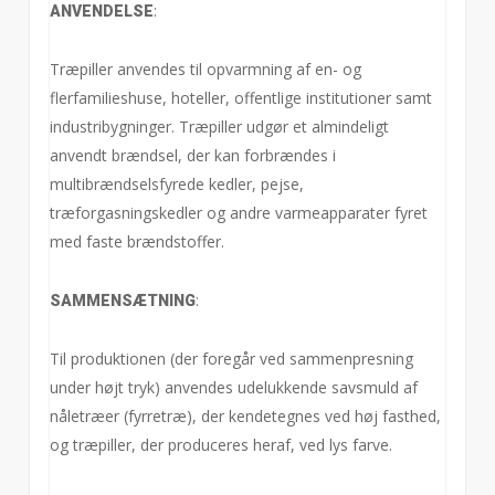
:
ANVENDELSE
Træpiller anvendes til opvarmning af en- og
flerfamilieshuse, hoteller, offentlige institutioner samt
industribygninger. Træpiller udgør et almindeligt
anvendt brændsel, der kan forbrændes i
multibrændselsfyrede kedler, pejse,
træforgasningskedler og andre varmeapparater fyret
med faste brændstoffer.
:
SAMMENSÆTNING
Til produktionen (der foregår ved sammenpresning
under højt tryk) anvendes udelukkende savsmuld af
nåletræer (fyrretræ), der kendetegnes ved høj fasthed,
og træpiller, der produceres heraf, ved lys farve.