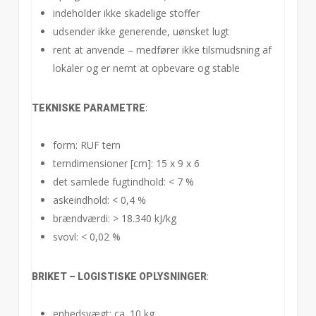
indeholder ikke skadelige stoffer
udsender ikke generende, uønsket lugt
rent at anvende – medfører ikke tilsmudsning af
lokaler og er nemt at opbevare og stable
:
TEKNISKE PARAMETRE
form: RUF tern
terndimensioner [cm]: 15 x 9 x 6
det samlede fugtindhold: < 7 %
askeindhold: < 0,4 %
brændværdi: > 18.340 kJ/kg
svovl: < 0,02 %
:
BRIKET – LOGISTISKE OPLYSNINGER
enhedsvægt: ca. 10 kg