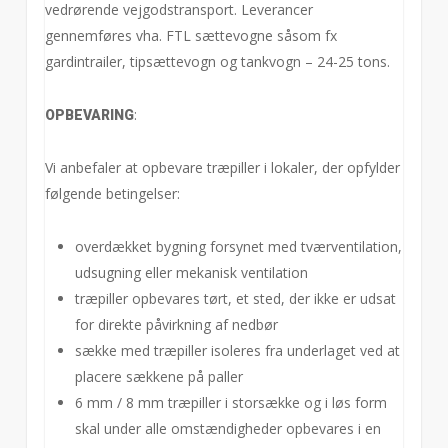
vedrørende vejgodstransport. Leverancer
gennemføres vha. FTL sættevogne såsom fx
gardintrailer, tipsættevogn og tankvogn – 24-25 tons.
:
OPBEVARING
Vi anbefaler at opbevare træpiller i lokaler, der opfylder
følgende betingelser:
overdækket bygning forsynet med tværventilation,
udsugning eller mekanisk ventilation
træpiller opbevares tørt, et sted, der ikke er udsat
for direkte påvirkning af nedbør
sække med træpiller isoleres fra underlaget ved at
placere sækkene på paller
6 mm / 8 mm træpiller i storsække og i løs form
skal under alle omstændigheder opbevares i en