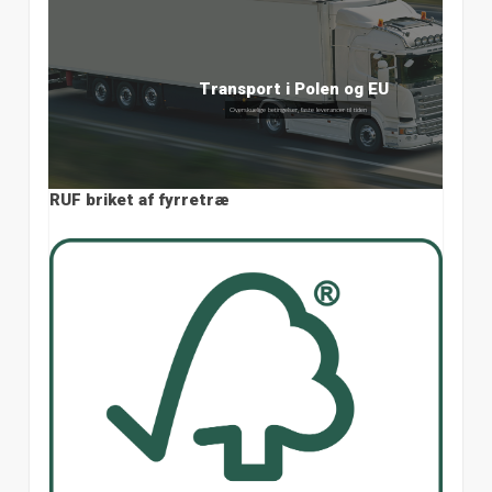
Overskuelige betingelser
Konkurrencedygtige priser, rabatordning
RUF briket af fyrretræ