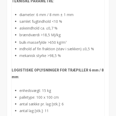
:
TEKNISKE PARAMETRE
diameter: 6 mm / 8 mm ± 1 mm
samlet fugtindhold <10 %
askeindhold ca. ≤0,7 %
brændværdi >18,5 MJ/kg
bulk-massefylde >650 kg/m
3
indhold af fin fraktion (støv i sækken) ≤0,5 %
mekanisk styrke >98,5 %
LOGISTISKE OPLYSNINGER FOR TRÆPILLER 6 mm / 8
:
mm
enhedsvægt: 15 kg
palletype: 100 x 100 cm
antal sække pr. lag [stk.]: 6
antal lag [stk.]: 11