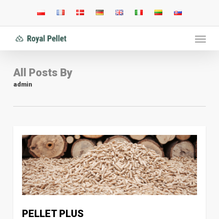
Skip
to
main
Menu
content
All Posts By
admin
PELLET PLUS