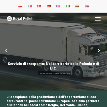
Skip
to
main
Menu
content
Servizio di trasporto; Nel territorio della Polonia e di
U.E.
Condizioni trasparenti; Consegne continue puntuali
Ci occupiamo della produzione e dell'esportazione di eco-
carburanti nei paesi dell'Unione Europea. Abbiamo partners
pluriennali nei paesi come Belgio, Germania, Olanda,