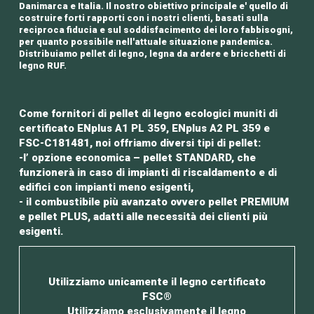
Danimarca e Italia. Il nostro obiettivo principale e' quello di
costruire forti rapporti con i nostri clienti, basati sulla
reciproca fiducia e sul soddisfacimento dei loro fabbisogni,
per quanto possibile nell'attuale situazione pandemica.
Distribuiamo pellet di legno, legna da ardere e bricchetti di
legno RUF.
Come fornitori di pellet di legno ecologici muniti di
certificato ENplus A1 PL 359, ENplus A2 PL 359 e
FSC-C181481, noi offriamo diversi tipi di pellet:
-l’ opzione economica – pellet STANDARD, che
funzionerà in caso di impianti di riscaldamento e di
edifici con impianti meno esigenti,
- il combustibile più avanzato ovvero pellet PREMIUM
e pellet PLUS, adatti alle necessità dei clienti più
esigenti.
Utilizziamo unicamente il legno certificato
FSC®
Utilizziamo esclusivamente il legno